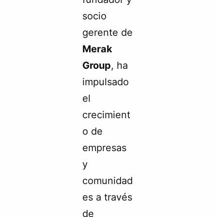
socio
gerente de
Merak
Group
, ha
impulsado
el
crecimient
o de
empresas
y
comunidad
es a través
de