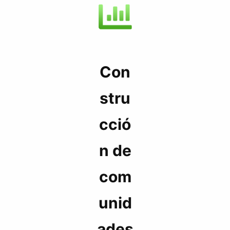
Con
stru
cció
n de
com
unid
ades