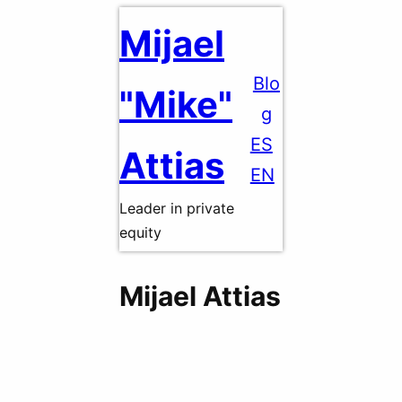
Saltar
Mijael
al
contenido
Blo
"Mike"
g
ES
Attias
EN
Leader in private
equity
Mijael Attias