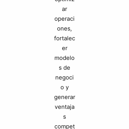
ar
operaci
ones,
fortalec
er
modelo
s de
negoci
o y
generar
ventaja
s
compet