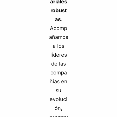
ariales
robust
as
.
Acomp
añamos
a los
líderes
de las
compa
ñías en
su
evoluci
ón,
promov