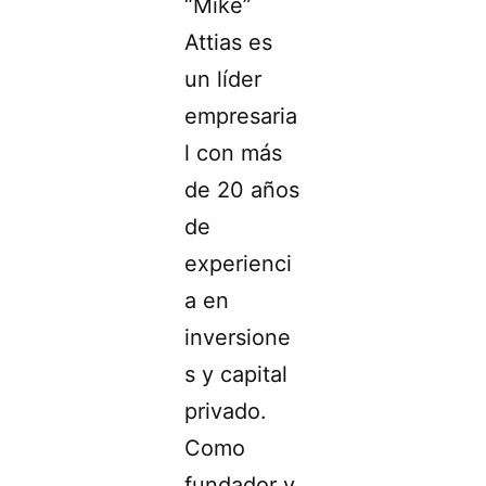
“Mike”
Attias es
un líder
empresaria
l con más
de 20 años
de
experienci
a en
inversione
s y capital
privado.
Como
fundador y