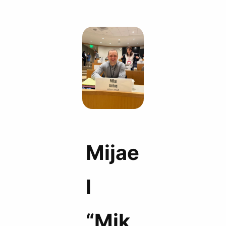
Mijae
l
“Mik