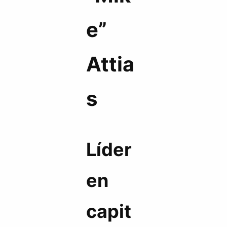
e”
Attia
s
Líder
en
capit