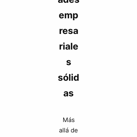
emp
resa
riale
s
sólid
as
Más
allá de