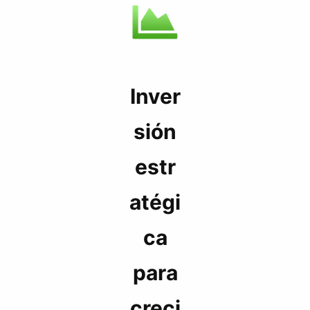
Inver
sión
estr
atégi
ca
para
creci